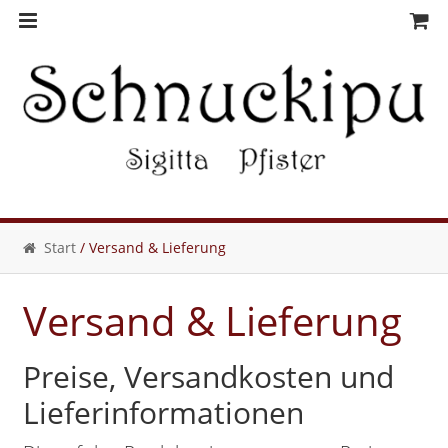
Skip
Skip
to
to
navigation
content
Start
/ Versand & Lieferung
Versand & Lieferung
Preise, Versandkosten und
Lieferinformationen