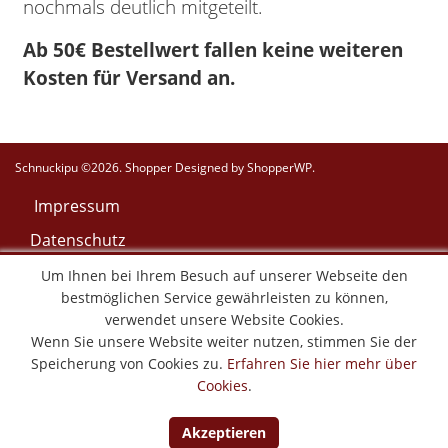
nochmals deutlich mitgeteilt.
Ab 50€ Bestellwert fallen keine weiteren
Kosten für Versand an.
Schnuckipu ©2026.
Shopper
Designed by
ShopperWP
.
Impressum
Datenschutz
AGB
Um Ihnen bei Ihrem Besuch auf unserer Webseite den
bestmöglichen Service gewährleisten zu können,
Widerruf
verwendet unsere Website Cookies.
Versand & Lieferung
Wenn Sie unsere Website weiter nutzen, stimmen Sie der
Speicherung von Cookies zu.
Erfahren Sie hier mehr über
Zahlungsweisen
Cookies
.
Vertrag widerrufen
Akzeptieren