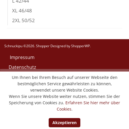
L 42/44
XL 46/48
2XL 50/52
Schnuckipu ©2026.
Shopper
Designed by
ShopperWP
.
Impressum
Datenschutz
AGB
Um Ihnen bei Ihrem Besuch auf unserer Webseite den
bestmöglichen Service gewährleisten zu können,
Widerruf
verwendet unsere Website Cookies.
Versand & Lieferung
Wenn Sie unsere Website weiter nutzen, stimmen Sie der
Speicherung von Cookies zu.
Erfahren Sie hier mehr über
Zahlungsweisen
Cookies
.
Vertrag widerrufen
Akzeptieren