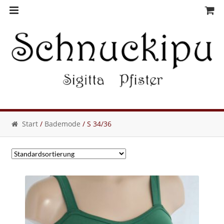
Skip
Skip
to
to
navigation
content
Start
/
Bademode
/ S 34/36