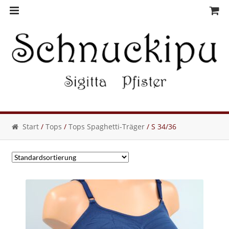
Skip
Skip
to
to
navigation
content
Start
/
Tops
/
Tops Spaghetti-Träger
/ S 34/36