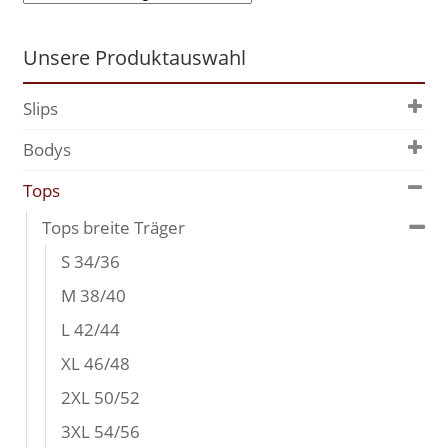
Unsere Produktauswahl
Slips
Bodys
Tops
Tops breite Träger
S 34/36
M 38/40
L 42/44
XL 46/48
2XL 50/52
3XL 54/56