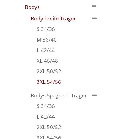
Bodys
Body breite Träger
S 34/36
M 38/40
L 42/44
XL 46/48
2XL 50/52
3XL 54/56
Bodys Spaghetti-Träger
S 34/36
L 42/44
2XL 50/52
3XL 54/56