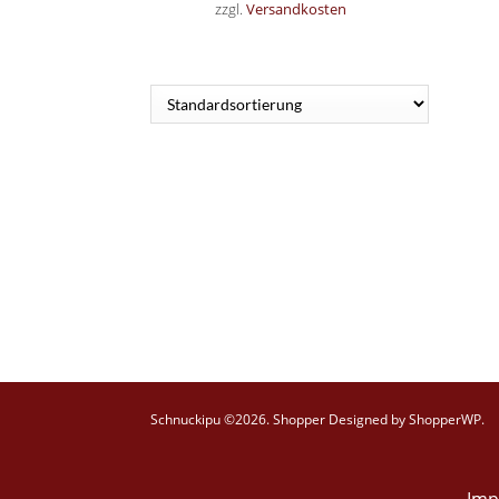
zzgl.
Versandkosten
Schnuckipu ©2026.
Shopper
Designed by
ShopperWP
.
Imp