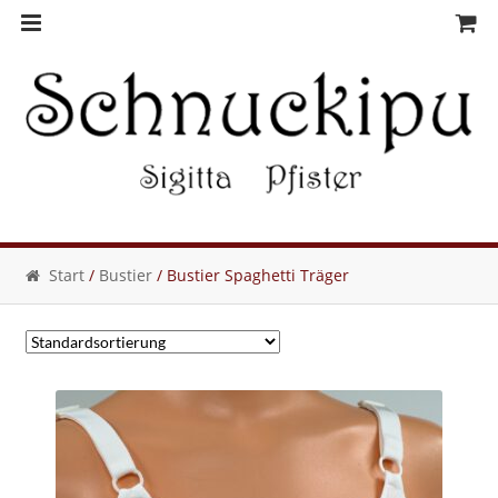
Skip
Skip
to
to
navigation
content
Start
/
Bustier
/ Bustier Spaghetti Träger