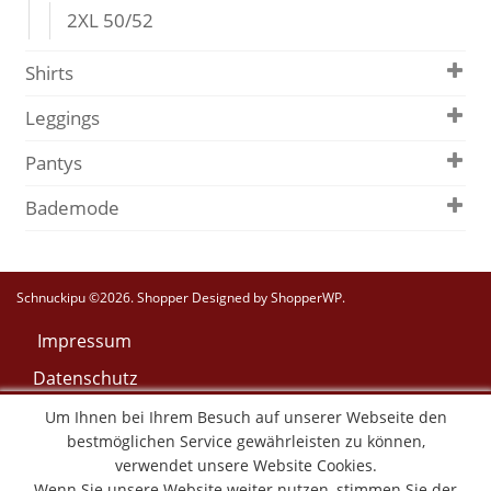
2XL 50/52
Shirts
Leggings
Pantys
Bademode
Schnuckipu ©2026.
Shopper
Designed by
ShopperWP
.
Impressum
Datenschutz
AGB
Um Ihnen bei Ihrem Besuch auf unserer Webseite den
bestmöglichen Service gewährleisten zu können,
Widerruf
verwendet unsere Website Cookies.
Versand & Lieferung
Wenn Sie unsere Website weiter nutzen, stimmen Sie der