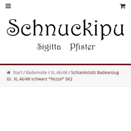
Skip
Skip
to
to
navigation
content
Start
/
Bademode
/
XL 46/48
/ Schlankstütz Badeanzug
Gr. XL 46/48 schwarz *Nizza* SK2