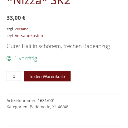
33,00
€
zzgl.
Versand
zzgl.
Versandkosten
Guter Halt in schönem, frechen Badeanzug
1 vorrätig
Schlankstütz
In den Warenkorb
Badeanzug
Gr.
XL
Artikelnummer:
1681/001
Kategorien:
Bademode
,
XL 46/48
46/48
schwarz
*Nizza*