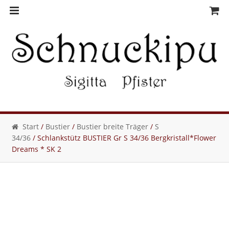
Skip
Skip
to
to
navigation
content
Start
/
Bustier
/
Bustier breite Träger
/
S
34/36
/ Schlankstütz BUSTIER Gr S 34/36 Bergkristall*Flower
Dreams * SK 2