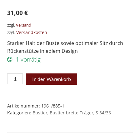
31,00
€
zzgl.
Versand
zzgl.
Versandkosten
Starker Halt der Büste sowie optimaler Sitz durch
Rückenstütze in edlem Design
1 vorrätig
Schlankstütz
In den Warenkorb
BUSTIER
Gr
S
Artikelnummer:
1961/885-1
Kategorien:
Bustier
,
Bustier breite Träger
,
S 34/36
34/36
Bergkristall*Flower
Dreams