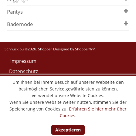
Pantys
Bademode
Schnuckipu ©2026.
Shopper
Designed by
ShopperWP
.
Impressum
Datenschutz
AGB
Um Ihnen bei Ihrem Besuch auf unserer Webseite den
bestmöglichen Service gewährleisten zu können,
Widerruf
verwendet unsere Website Cookies.
Versand & Lieferung
Wenn Sie unsere Website weiter nutzen, stimmen Sie der
Speicherung von Cookies zu.
Erfahren Sie hier mehr über
Zahlungsweisen
Cookies
.
Vertrag widerrufen
Akzeptieren