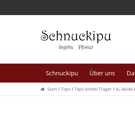
Skip
Skip
to
to
navigation
content
Schnuckipu
Über uns
Da
Start
/
Tops
/
Tops breite Träger
/
XL 46/48
/