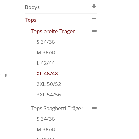
Bodys
Tops
Tops breite Träger
S 34/36
M 38/40
L 42/44
XL 46/48
mit
2XL 50/52
3XL 54/56
Tops Spaghetti-Träger
S 34/36
M 38/40