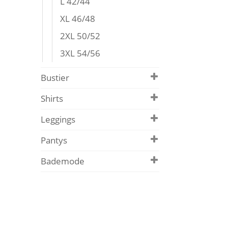
L 42/44
XL 46/48
2XL 50/52
3XL 54/56
Bustier
Shirts
Leggings
Pantys
Bademode