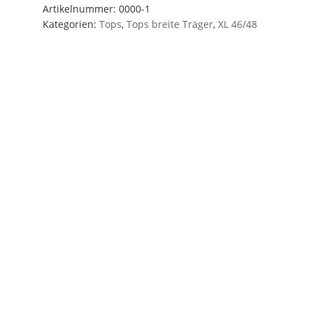
XL
Artikelnummer:
0000-1
Kategorien:
Tops
,
Tops breite Träger
,
XL 46/48
46/48
Feuerrot
*
MULTIFUNKTION*
SK
3
Menge