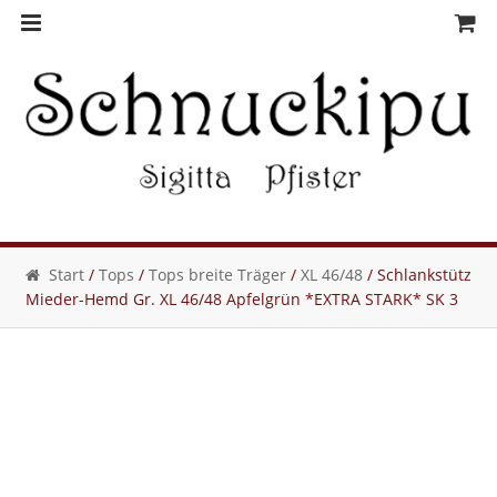
Skip
Skip
to
to
navigation
content
Start
/
Tops
/
Tops breite Träger
/
XL 46/48
/ Schlankstütz
Mieder-Hemd Gr. XL 46/48 Apfelgrün *EXTRA STARK* SK 3