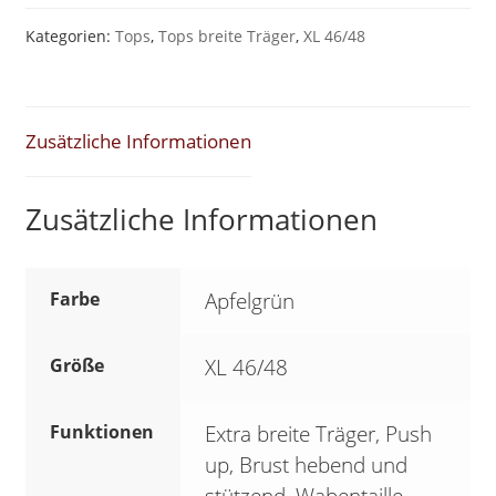
Gr.
Kategorien:
Tops
,
Tops breite Träger
,
XL 46/48
XL
46/48
Apfelgrün
Zusätzliche Informationen
*EXTRA
STARK*
Zusätzliche Informationen
SK
3
Menge
Farbe
Apfelgrün
Größe
XL 46/48
Funktionen
Extra breite Träger, Push
up, Brust hebend und
stützend, Wabentaille,