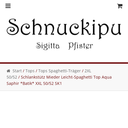
Skip
Skip
to
to
navigation
content
Start
/
Tops
/
Tops Spaghetti-Träger
/
2XL
50/52
/ Schlankstütz Mieder Leicht-Spaghetti Top Aqua
Saphir *Batik* XXL 50/52 SK1