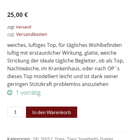
25,00
€
zzgl.
Versand
zzgl.
Versandkosten
weiches, luftiges Top, für tägliches Wohlbefinden
luftig mit erstaunlicher Wirkung, glatte, weiche
Strickung der ideale tägliche Begleiter, ob als Top,
Nachtwäsche, im Krankenhaus, oder nach OP´s
dieses Top modelliert leicht und ist dank seiner
geringen Stützkraft problemlos anzuziehen
1 vorrätig
Schlankstütz
In den Warenkorb
Mieder
Leicht-
Spaghetti
Kategorien:
2XL 50/52
,
Tops
,
Tops Spaghetti-Träger