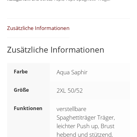
Top
Aqua
Saphir
Zusätzliche Informationen
*Batik*
XXL
Zusätzliche Informationen
50/52
SK1
Menge
Farbe
Aqua Saphir
Größe
2XL 50/52
Funktionen
verstellbare
Spaghettiträger Träger,
leichter Push up, Brust
hebend und stützend,