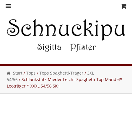
Skip
Skip
to
to
navigation
content
Start
/
Tops
/
Tops Spaghetti-Träger
/
3XL
54/56
/ Schlankstütz Mieder Leicht-Spaghetti Top Mandel*
Leoträger * XXXL 54/56 SK1