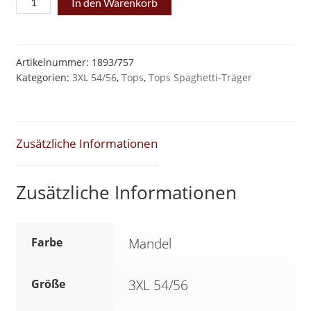
In den Warenkorb
Mieder
Leicht-
Spaghetti
Artikelnummer:
1893/757
Kategorien:
3XL 54/56
,
Tops
,
Tops Spaghetti-Träger
Top
Mandel*
Leoträger
*
Zusätzliche Informationen
XXXL
54/56
Zusätzliche Informationen
SK1
Menge
Farbe
Mandel
Größe
3XL 54/56