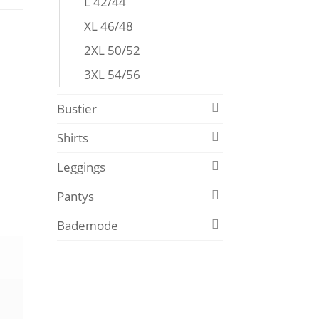
L 42/44
XL 46/48
2XL 50/52
3XL 54/56
Bustier
Shirts
Leggings
Pantys
Bademode