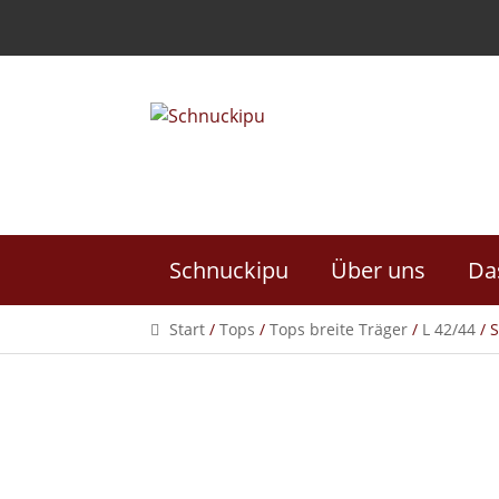
Skip
Skip
to
to
navigation
content
Schnuckipu
Über uns
Da
Start
/
Tops
/
Tops breite Träger
/
L 42/44
/ 