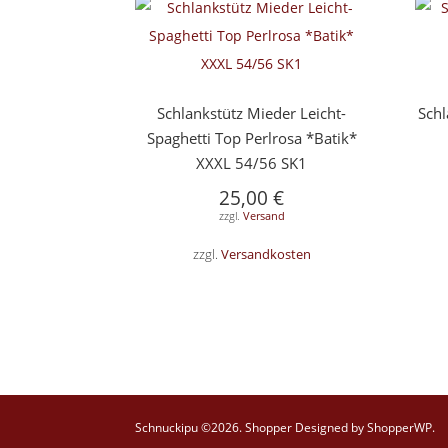
Schlankstütz Mieder Leicht-
Schl
Spaghetti Top Perlrosa *Batik*
XXXL 54/56 SK1
25,00
€
zzgl.
Versand
zzgl.
Versandkosten
Schnuckipu ©2026.
Shopper
Designed by
ShopperWP
.