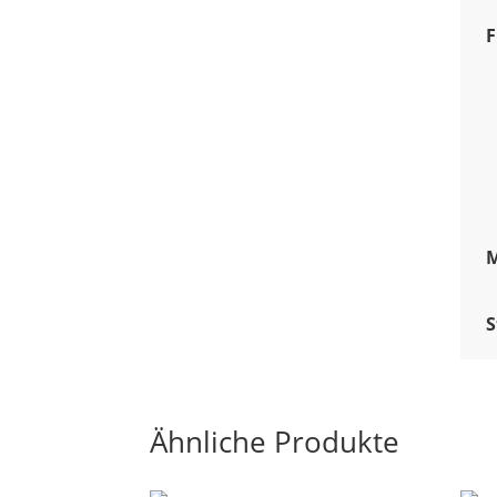
F
M
S
Ähnliche Produkte