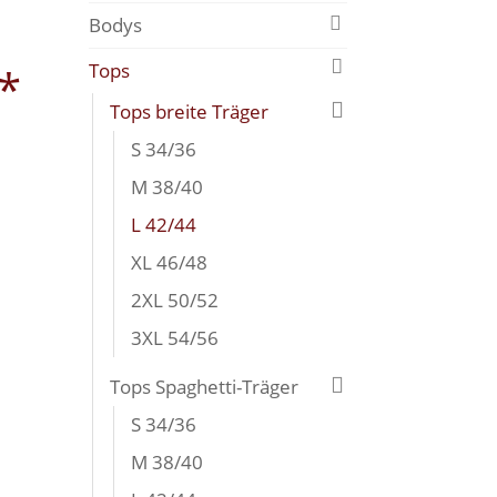
Bodys
*
Tops
Tops breite Träger
S 34/36
M 38/40
L 42/44
XL 46/48
2XL 50/52
3XL 54/56
Tops Spaghetti-Träger
S 34/36
M 38/40