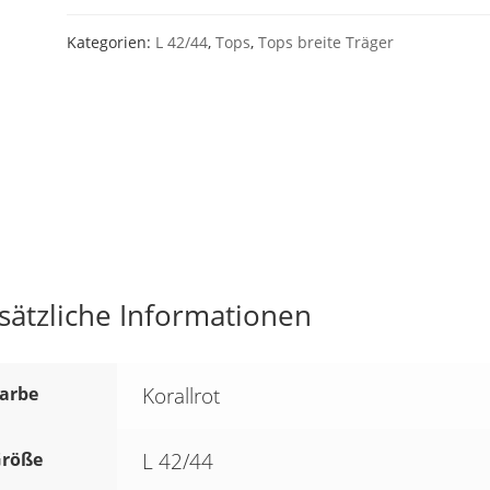
STRONG-
Top
Kategorien:
L 42/44
,
Tops
,
Tops breite Träger
KORALLROT
Gr.
L
42/44
*NILTI
BREEZE*
SK5
Menge
sätzliche Informationen
arbe
Korallrot
röße
L 42/44