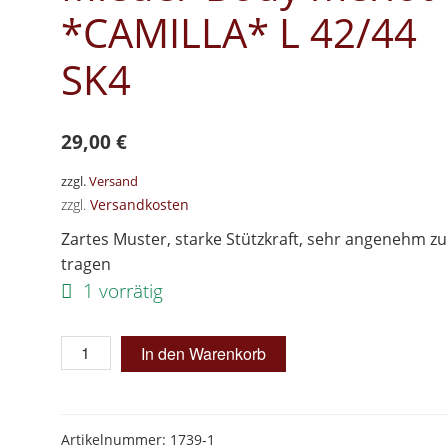
*CAMILLA* L 42/44
SK4
29,00
€
zzgl.
Versand
zzgl.
Versandkosten
Zartes Muster, starke Stützkraft, sehr angenehm zu
tragen
1 vorrätig
SK4!
In den Warenkorb
Schlankstütz
Mieder-
Body
Artikelnummer:
1739-1