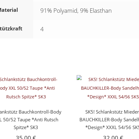
aterial
91% Polyamid, 9% Elasthan
tützkraft
4
ankstütz Bauchkontroll-Body
SK5! Schlankstütz Mieder
L 50/52 Taupe *Anti Rutsch
BAUCHKILLER-Body Sandel
Spitze* SK3
*Design* XXXL 54/56 SK
35,00
€
32,00
€