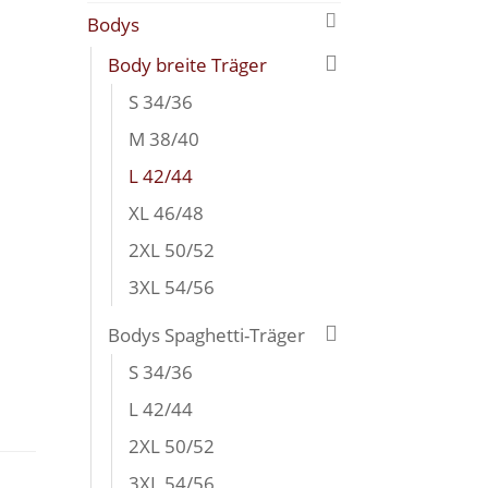
Bodys
Body breite Träger
S 34/36
M 38/40
L 42/44
XL 46/48
2XL 50/52
3XL 54/56
Bodys Spaghetti-Träger
S 34/36
L 42/44
2XL 50/52
3XL 54/56