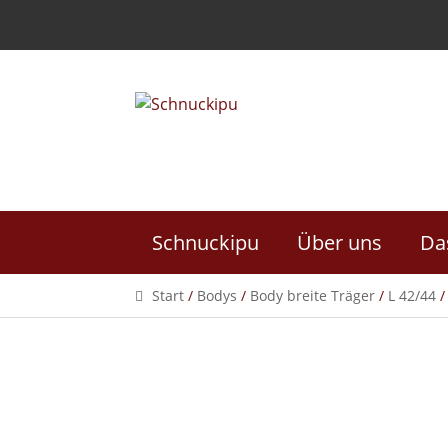
Skip
Skip
to
to
navigation
content
Schnuckipu
Über uns
Da
Start
/
Bodys
/
Body breite Träger
/
L 42/44
/