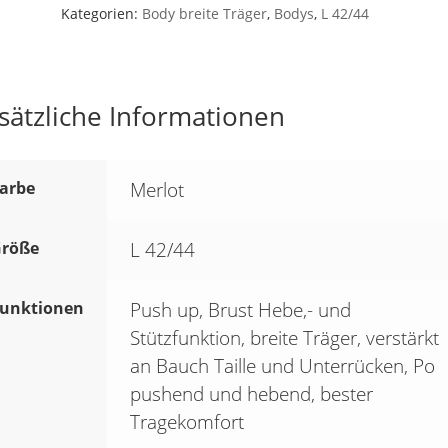
Kategorien:
Body breite Träger
,
Bodys
,
L 42/44
merlot
*CAMILLA*
L
42/44
sätzliche Informationen
SK4
Menge
arbe
Merlot
röße
L 42/44
unktionen
Push up, Brust Hebe,- und
Stützfunktion, breite Träger, verstärkt
an Bauch Taille und Unterrücken, Po
pushend und hebend, bester
Tragekomfort