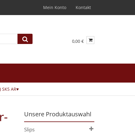
Mein Konto
Kontakt
0,00 €
) SK5 AR♥
r-
Unsere Produktauswahl
Slips