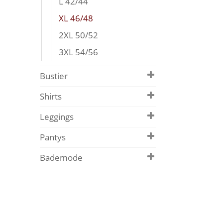
L 42/44
XL 46/48
2XL 50/52
3XL 54/56
Bustier
Shirts
Leggings
Pantys
Bademode