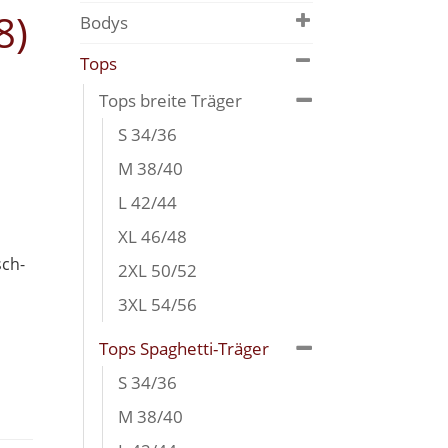
8)
Bodys
Tops
Tops breite Träger
S 34/36
M 38/40
L 42/44
XL 46/48
sch-
2XL 50/52
3XL 54/56
Tops Spaghetti-Träger
S 34/36
M 38/40