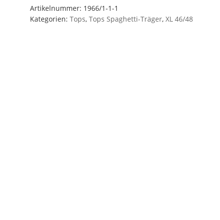
KT-
Artikelnummer:
1966/1-1-1
Kategorien:
Tops
,
Tops Spaghetti-Träger
,
XL 46/48
Top
–
Schwarz
Gr.
XL
(46/48)
SK5
AR♥
Menge