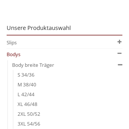
Unsere Produktauswahl
Slips
Bodys
Body breite Träger
S 34/36
M 38/40
L 42/44
XL 46/48
2XL 50/52
3XL 54/56