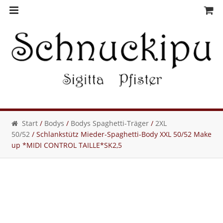
Skip
Skip
to
to
navigation
content
Start
/
Bodys
/
Bodys Spaghetti-Träger
/
2XL
50/52
/ Schlankstütz Mieder-Spaghetti-Body XXL 50/52 Make
up *MIDI CONTROL TAILLE*SK2,5