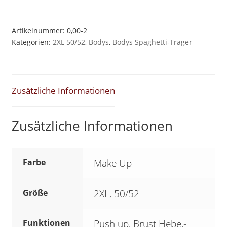
Spaghetti-
Body
Artikelnummer:
0,00-2
Kategorien:
2XL 50/52
,
Bodys
,
Bodys Spaghetti-Träger
XXL
50/52
Make
up
Zusätzliche Informationen
*MIDI
CONTROL
Zusätzliche Informationen
TAILLE*SK2,5
Menge
Farbe
Make Up
Größe
2XL, 50/52
Funktionen
Push up, Brust Hebe,-