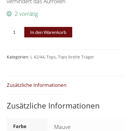
verhindert das Aufrollen
2 vorrätig
Schlankstütz
In den Warenkorb
STRONG-
Top
Mauve
Kategorien:
L 42/44
,
Tops
,
Tops breite Träger
Gr.
L
42/44
Zusätzliche Informationen
*Zierstick*SK5
AR
Zusätzliche Informationen
Menge
Farbe
Mauve