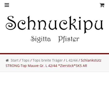
Skip
Skip
to
to
navigation
content
Start
/
Tops
/
Tops breite Träger
/
L 42/44
/ Schlankstütz
STRONG-Top Mauve Gr. L 42/44 *Zierstick*SK5 AR